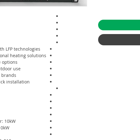
h LFP technologies
ional heating solutions
e options
utdoor use
r brands
ick installation
r: 10kW
 10kW