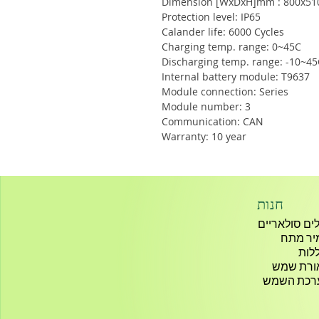
Dimension [WxDxH]mm : 800x51
Protection level: IP65
Calander life: 6000 Cycles
Charging temp. range: 0~45C
Discharging temp. range: -10~45
Internal battery module: T9637
Module connection: Series
Module number: 3
Communication: CAN
Warranty: 10 year
חנות
ים סולאריים
יר מתח
לות
ורת שמש
רכת השמש