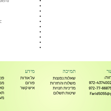
0x510
C
ר
תמיכה
מידע
ות:
על אודות
פנל
שאלות נפוצות
פורום
ממ
משלוח והחזרות
איש קשר
סול
מדיניות חנויות
תא
שיטות תשלום
Farid5055@
מע