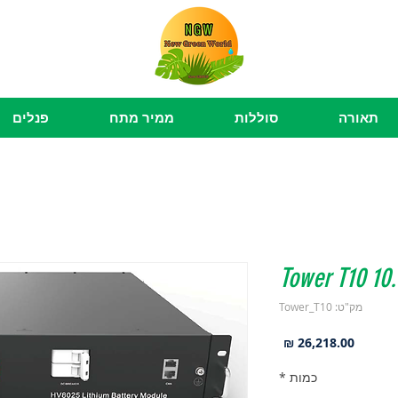
תאורה
סוללות
ממיר מתח
פנלים
Tower T10 10
מק"ט: Tower_T10
מחיר
כמות
*